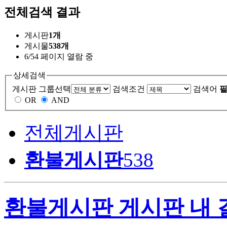
전체검색 결과
게시판
1개
게시물
538개
6/54 페이지 열람 중
상세검색
게시판 그룹선택
검색조건
검색어
필
OR
AND
전체게시판
환불게시판
538
환불게시판 게시판 내 