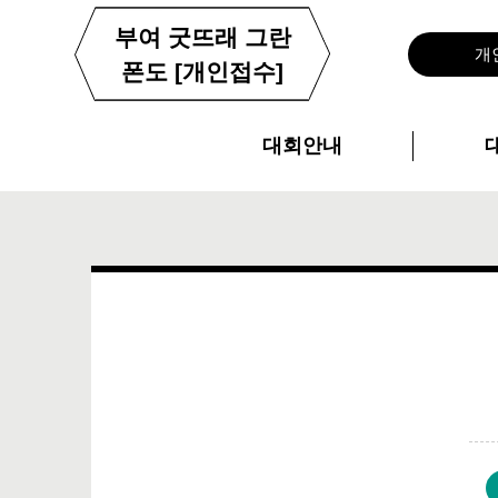
부여 굿뜨래 그란
개
폰도 [개인접수]
대회안내