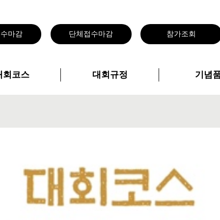
접수마감
단체접수마감
참가조회
대회코스
대회규정
기념