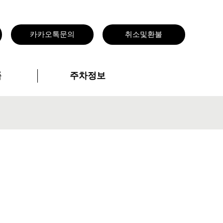
카카오톡문의
취소및환불
품
주차정보