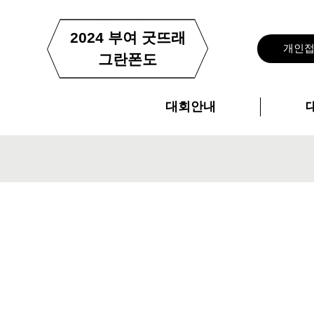
2024 부여 굿뜨래
개인
그란폰도
대회안내