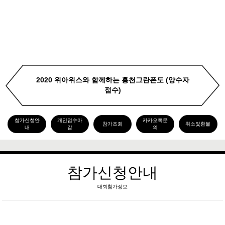
2020 위아위스와 함께하는 홍천그란폰도 (양수자
접수)
참가신청안
개인접수마
카카오톡문
참가조회
취소및환불
내
감
의
참가신청안내
대회참가정보