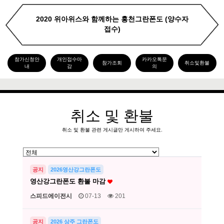
2020 위아위스와 함께하는 홍천그란폰도 (양수자
접수)
참가신청안
개인접수마
카카오톡문
참가조회
취소및환불
내
감
의
취소 및 환불
취소 및 환불 관련 게시글만 게시하여 주세요.